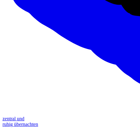
zentral und
ruhig übernachten